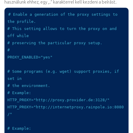
használunk ehhez, egy „.” karakterrel kell kezdeni a beírást.
# Enable a generation of the proxy settings to 
the profile.

# This setting allows to turn the proxy on and 
off while

# preserving the particular proxy setup.

#

PROXY_ENABLED="yes"

# Some programs (e.g. wget) support proxies, if 
set in

# the environment.

# Example: 
HTTP_PROXY="http://proxy.provider.de:3128/"

HTTP_PROXY="http://internetproxy.rainpole.io:8080
/"

# Example: 