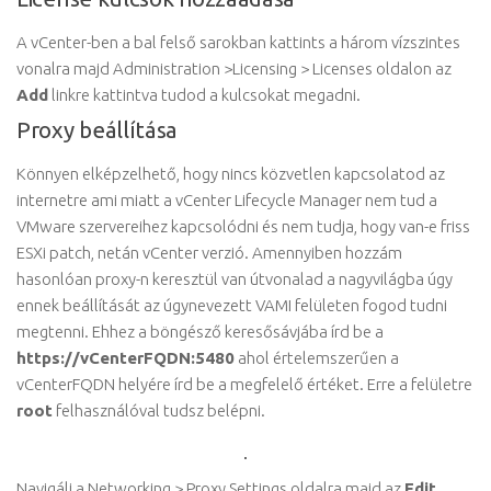
A vCenter-ben a bal felső sarokban kattints a három vízszintes
vonalra majd Administration >Licensing > Licenses oldalon az
Add
linkre kattintva tudod a kulcsokat megadni.
Proxy beállítása
Könnyen elképzelhető, hogy nincs közvetlen kapcsolatod az
internetre ami miatt a vCenter Lifecycle Manager nem tud a
VMware szervereihez kapcsolódni és nem tudja, hogy van-e friss
ESXi patch, netán vCenter verzió. Amennyiben hozzám
hasonlóan proxy-n keresztül van útvonalad a nagyvilágba úgy
ennek beállítását az úgynevezett VAMI felületen fogod tudni
megtenni. Ehhez a böngésző keresősávjába írd be a
https://vCenterFQDN:5480
ahol értelemszerűen a
vCenterFQDN helyére írd be a megfelelő értéket. Erre a felületre
root
felhasználóval tudsz belépni.
Navigálj a Networking > Proxy Settings oldalra majd az
Edit