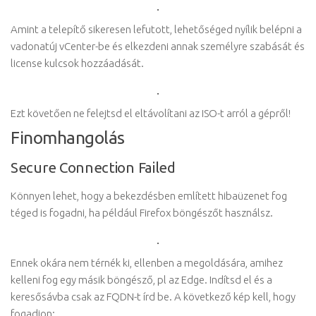
Amint a telepítő sikeresen lefutott, lehetőséged nyílik belépni a
vadonatúj vCenter-be és elkezdeni annak személyre szabását és
license kulcsok hozzáadását.
Ezt követően ne felejtsd el eltávolítani az ISO-t arról a gépről!
Finomhangolás
Secure Connection Failed
Könnyen lehet, hogy a bekezdésben említett hibaüzenet fog
téged is fogadni, ha például Firefox böngészőt használsz.
Ennek okára nem térnék ki, ellenben a megoldására, amihez
kelleni fog egy másik böngésző, pl az Edge. Indítsd el és a
keresősávba csak az FQDN-t írd be. A következő kép kell, hogy
fogadjon: