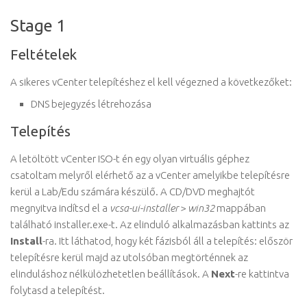
Stage 1
Feltételek
A sikeres vCenter telepítéshez el kell végezned a következőket:
DNS bejegyzés létrehozása
Telepítés
A letöltött vCenter ISO-t én egy olyan virtuális géphez
csatoltam melyről elérhető az a vCenter amelyikbe telepítésre
kerül a Lab/Edu számára készülő. A CD/DVD meghajtót
megnyitva indítsd el a
vcsa-ui-installer
>
win32
mappában
található installer.exe-t. Az elinduló alkalmazásban kattints az
Install
-ra. Itt láthatod, hogy két fázisból áll a telepítés: először
telepítésre kerül majd az utolsóban megtörténnek az
elinduláshoz nélkülözhetetlen beállítások. A
Next
-re kattintva
folytasd a telepítést.