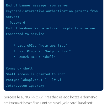
End of banner message from server

Keyboard-interactive authentication prompts from 
server:

| Password:

End of keyboard-interactive prompts from server

Connected to service

    * List APIs: "help api list"

    * List Plugins: "help pi list"

    * Launch BASH: "shell"

Command> shell

Shell access is granted to root

root@sa-labaplvcs01 [ ~ ]# vi 
/etc/sysconfig/proxy
Görgess le a „NO_PROXY=” részhet és add hozzá a domain-t
amit/amiket használsz. Fontos! Mivel „wildcard” karaktert