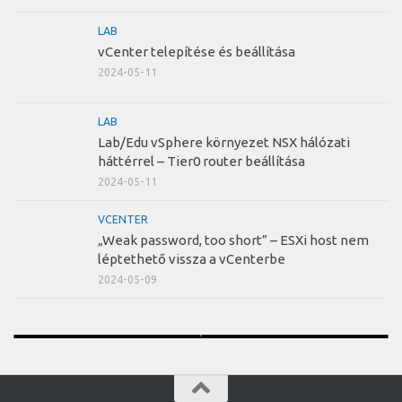
LAB
vCenter telepítése és beállítása
2024-05-11
LAB
Lab/Edu vSphere környezet NSX hálózati
háttérrel – Tier0 router beállítása
2024-05-11
VCENTER
„Weak password, too short” – ESXi host nem
léptethető vissza a vCenterbe
2024-05-09