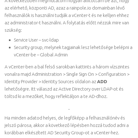
A következőben megmutatom hogyan állítottam be azt, hogy
az elérhető, központi AD, azaz a rainpole.io domainban lévő
felhasználók is használni tudják a vCenter-t és ne kelljen ehhez
az administrator-t használni. A folytatás előtt nézzük mire van
szükség:
Service User – svc-ldap
Security group, melynek tagjainak lesz lehetősége belépni a
vCenter-be – Global Admin
A vCenter-ben a bal felső sarokban kattints a három vízszintes
vonalra majd Administration > Single Sign On > Configuration >
Identity Provider > Identity Sources oldalon az
ADD
lehetőségre. Itt válaszd az Active Directory over LDAP-ot és
töltsd ki a mezőket, hogy reflektáljon a te AD-dhoz.
Ha minden adatod helyes, de legfőképp a felhasználónév és
jelszó párosa, akkor a következő lépésben hozzá tudod adni a
korábban elkészített AD Security Group-ot a vCenter-hez.