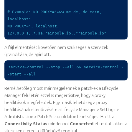
# Example: NO_PROXY="www.me.de, do.main, 
localhost"

NO_PROXY=", localhost, 
127.0.0.1,.*.sa.rainpole.io,.*rainpole.io"
A fájl elmentését követően nem szükséges a szervizek
újraindítása, de ajánlott.
service-control --stop --all && service-control -
-start --all
Remélhetőleg most már megjelennek a patch-ek a Lifecycle
Manager felületén ezzel is megerősítve, hogy a proxy
beállítások megfelelőek. Egy másik lehetőség a proxy
beállításának ellenőrzésére a Lifecycle Manager > Settings >
Administration > Patch Setup oldalon lehetséges. Ha itt a
Connectivity Status
mindenhol
Connected
-et mutat, akkor a
sikeresen eléred a különböző repo-kat.