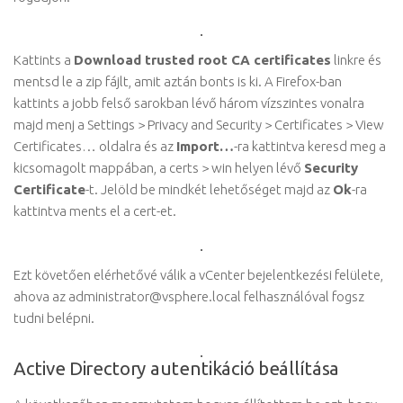
Kattints a
Download trusted root CA certificates
linkre és
mentsd le a zip fájlt, amit aztán bonts is ki. A Firefox-ban
kattints a jobb felső sarokban lévő három vízszintes vonalra
majd menj a Settings > Privacy and Security > Certificates > View
Certificates… oldalra és az
Import…
-ra kattintva keresd meg a
kicsomagolt mappában, a certs > win helyen lévő
Security
Certificate
-t. Jelöld be mindkét lehetőséget majd az
Ok
-ra
kattintva ments el a cert-et.
Ezt követően elérhetővé válik a vCenter bejelentkezési felülete,
ahova az administrator@vsphere.local felhasználóval fogsz
tudni belépni.
Active Directory autentikáció beállítása