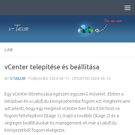
Skip to content
LAB
vCenter telepítése és beállítása
BY
VTAILOR
· PUBLISHED
2024-05-11
· UPDATED
2024-05-12
Egy vCenter létrehozása egészen egyszerű művelet. Ebben a
leírásban én a Lab/Edu környezetembe fogom ezt megtenni ami
azt jelenti, hogy egy meglévő vCenter-ben futó ESXi host-ra
fogom feltelepíteni (Stage 1), majd a további (Stage 2) és a
végleges beállításokat és management-et már a Lab/Edu
környezetből fogom elvégezni.