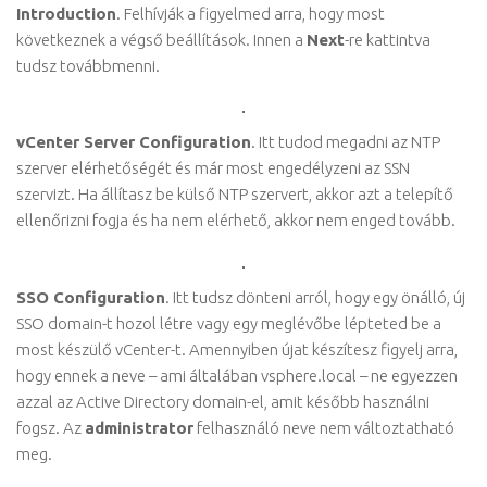
Introduction
. Felhívják a figyelmed arra, hogy most
következnek a végső beállítások. Innen a
Next
-re kattintva
tudsz továbbmenni.
vCenter Server Configuration
. Itt tudod megadni az NTP
szerver elérhetőségét és már most engedélyzeni az SSN
szervizt. Ha állítasz be külső NTP szervert, akkor azt a telepítő
ellenőrizni fogja és ha nem elérhető, akkor nem enged tovább.
SSO Configuration
. Itt tudsz dönteni arról, hogy egy önálló, új
SSO domain-t hozol létre vagy egy meglévőbe lépteted be a
most készülő vCenter-t. Amennyiben újat készítesz figyelj arra,
hogy ennek a neve – ami általában vsphere.local – ne egyezzen
azzal az Active Directory domain-el, amit később használni
fogsz. Az
administrator
felhasználó neve nem változtatható
meg.