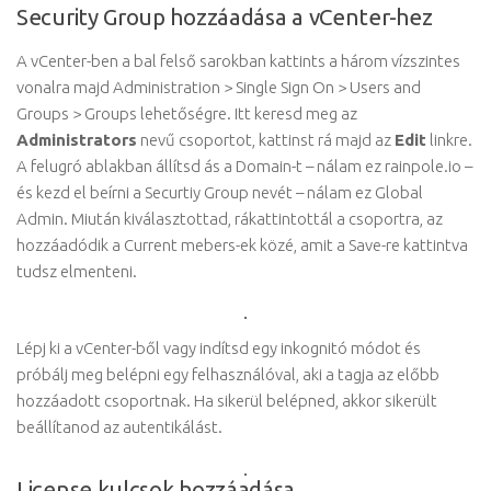
Security Group hozzáadása a vCenter-hez
A vCenter-ben a bal felső sarokban kattints a három vízszintes
vonalra majd Administration > Single Sign On > Users and
Groups > Groups lehetőségre. Itt keresd meg az
Administrators
nevű csoportot, kattinst rá majd az
Edit
linkre.
A felugró ablakban állítsd ás a Domain-t – nálam ez rainpole.io –
és kezd el beírni a Securtiy Group nevét – nálam ez Global
Admin. Miután kiválasztottad, rákattintottál a csoportra, az
hozzáadódik a Current mebers-ek közé, amit a Save-re kattintva
tudsz elmenteni.
Lépj ki a vCenter-ből vagy indítsd egy inkognitó módot és
próbálj meg belépni egy felhasználóval, aki a tagja az előbb
hozzáadott csoportnak. Ha sikerül belépned, akkor sikerült
beállítanod az autentikálást.
License kulcsok hozzáadása