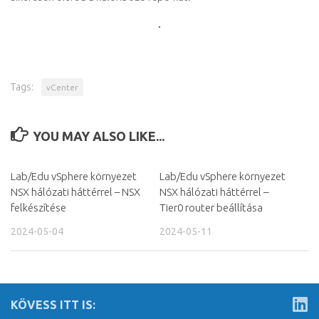
Tags:
vCenter
YOU MAY ALSO LIKE...
Lab/Edu vSphere környezet
Lab/Edu vSphere környezet
NSX hálózati háttérrel – NSX
NSX hálózati háttérrel –
felkészítése
Tier0 router beállítása
2024-05-04
2024-05-11
KÖVESS ITT IS: