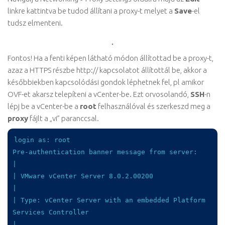
linkre kattintva be tudod állítani a proxy-t melyet a
Save
-el
tudsz elmenteni.
Fontos! Ha a fenti képen látható módon állítottad be a proxy-t,
azaz a HTTPS részbe http:// kapcsolatot állítottál be, akkor a
későbbiekben kapcsolódási gondok léphetnek fel, pl amikor
OVF-et akarsz telepíteni a vCenter-be. Ezt orvosolandó,
SSH
-n
lépj be a vCenter-be a
root
felhasználóval és szerkeszd meg a
proxy
fájlt a „vi” paranccsal.
login as: root

Pre-authentication banner message from server:

|

| VMware vCenter Server 8.0.2.00200

|

| Type: vCenter Server with an embedded Platform 
Services Controller

|
