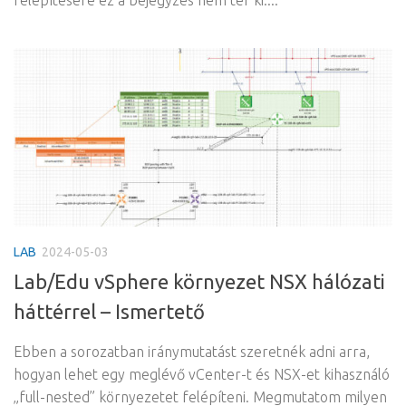
felépítésére ez a bejegyzés nem tér ki....
LAB
2024-05-03
Lab/Edu vSphere környezet NSX hálózati
háttérrel – Ismertető
Ebben a sorozatban iránymutatást szeretnék adni arra,
hogyan lehet egy meglévő vCenter-t és NSX-et kihasználó
„full-nested” környezetet felépíteni. Megmutatom milyen