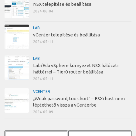
NSX telepítése és beállítása
2024-06-04
LAB
vCenter telepítése és beállítása
2024-05-11
LAB
Lab/Edu vSphere környezet NSX hálózati
háttérrel – Tier0 router beállítása
2024-05-11
VCENTER
„Weak password, too short” – ESXi host nem
léptethető vissza a vCenterbe
2024-05-09