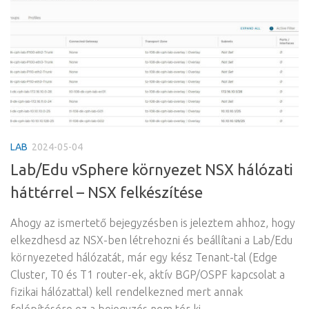
LAB
2024-05-04
Lab/Edu vSphere környezet NSX hálózati
háttérrel – NSX felkészítése
Ahogy az ismertető bejegyzésben is jeleztem ahhoz, hogy
elkezdhesd az NSX-ben létrehozni és beállítani a Lab/Edu
környezeted hálózatát, már egy kész Tenant-tal (Edge
Cluster, T0 és T1 router-ek, aktív BGP/OSPF kapcsolat a
fizikai hálózattal) kell rendelkezned mert annak