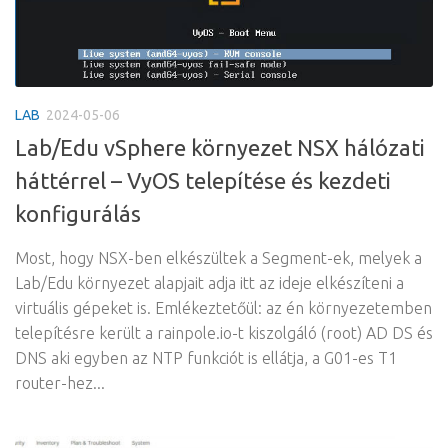
LAB
2024-05-06
Lab/Edu vSphere környezet NSX hálózati
háttérrel – VyOS telepítése és kezdeti
konfigurálás
Most, hogy NSX-ben elkészültek a Segment-ek, melyek a
Lab/Edu környezet alapjait adja itt az ideje elkészíteni a
virtuális gépeket is. Emlékeztetőül: az én környezetemben
telepítésre került a rainpole.io-t kiszolgáló (root) AD DS és
DNS aki egyben az NTP funkciót is ellátja, a G01-es T1
router-hez...