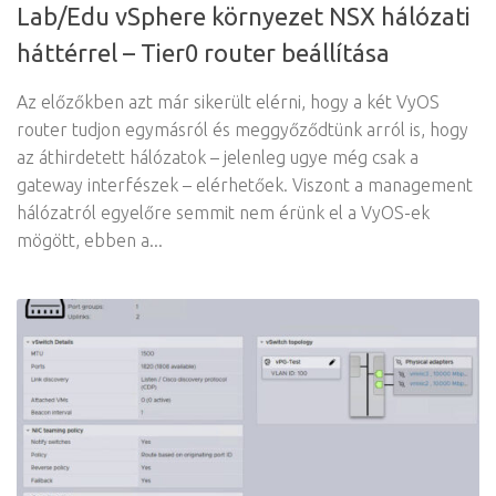
Lab/Edu vSphere környezet NSX hálózati
háttérrel – Tier0 router beállítása
Az előzőkben azt már sikerült elérni, hogy a két VyOS
router tudjon egymásról és meggyőződtünk arról is, hogy
az áthirdetett hálózatok – jelenleg ugye még csak a
gateway interfészek – elérhetőek. Viszont a management
hálózatról egyelőre semmit nem érünk el a VyOS-ek
mögött, ebben a...