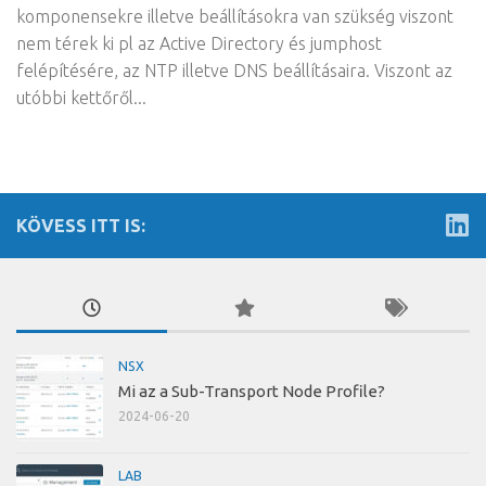
komponensekre illetve beállításokra van szükség viszont
nem térek ki pl az Active Directory és jumphost
felépítésére, az NTP illetve DNS beállításaira. Viszont az
utóbbi kettőről...
KÖVESS ITT IS:
NSX
Mi az a Sub-Transport Node Profile?
2024-06-20
LAB