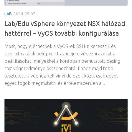
LAB
2024-05-07
Lab/Edu vSphere környezet NSX hálózati
háttérrel – VyOS további konfigurálása
Most, hogy elérhetőek a VyOS-ek SSH-n keresztül és
sikerült is rájuk belépni, itt az ideje elvégezni azokat a
beállításokat, melyekkel a korábban bemutatott desing
rajz végeredménye összehozható. Ehhez majd több
tesztelést is véghez kell vinni de ezek közül csak egyet-
egyet fogok megmutatni és értelemszerűen a...