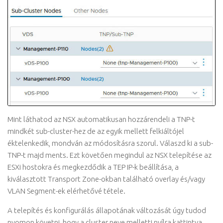
Mint láthatod az NSX automatikusan hozzárendeli a TNP-t
mindkét sub-cluster-hez de az egyik mellett felkiáltójel
éktelenkedik, mondván az módosításra szorul. Válaszd ki a sub-
TNP-t majd ments. Ezt követően megindul az NSX telepítése az
ESXi hostokra és megkezdődik a TEP IP-k beállítása, a
kiválasztott Transport Zone-okban található overlay és/vagy
VLAN Segment-ek elérhetővé tétele.
A telepítés és konfigurálás állapotának változását úgy tudod
nyomon követni, hogy a cluster neve melletti nyílra kattintva