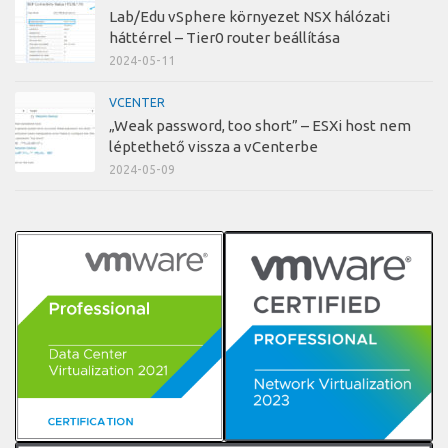
Lab/Edu vSphere környezet NSX hálózati
háttérrel – Tier0 router beállítása
2024-05-11
VCENTER
„Weak password, too short” – ESXi host nem
léptethető vissza a vCenterbe
2024-05-09