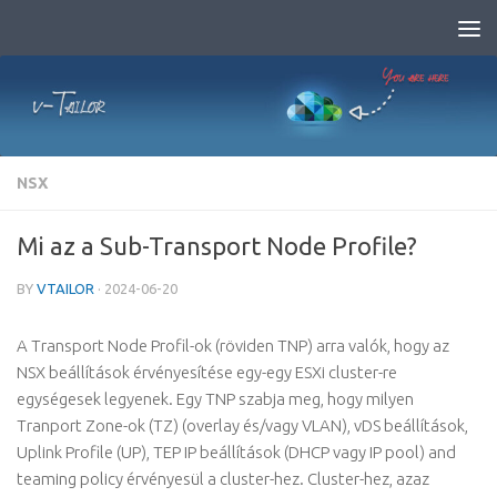
Skip to content
NSX
Mi az a Sub-Transport Node Profile?
BY
VTAILOR
·
2024-06-20
A Transport Node Profil-ok (röviden TNP) arra valók, hogy az
NSX beállítások érvényesítése egy-egy ESXi cluster-re
egységesek legyenek. Egy TNP szabja meg, hogy milyen
Tranport Zone-ok (TZ) (overlay és/vagy VLAN), vDS beállítások,
Uplink Profile (UP), TEP IP beállítások (DHCP vagy IP pool) and
teaming policy érvényesül a cluster-hez. Cluster-hez, azaz