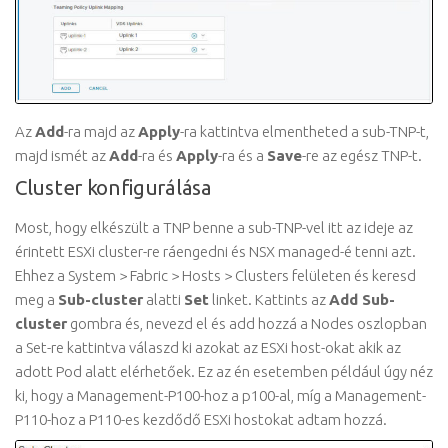
Az
Add
-ra majd az
Apply
-ra kattintva elmentheted a sub-TNP-t,
majd ismét az
Add
-ra és
Apply
-ra és a
Save
-re az egész TNP-t.
Cluster konfigurálása
Most, hogy elkészült a TNP benne a sub-TNP-vel itt az ideje az
érintett ESXi cluster-re ráengedni és NSX managed-é tenni azt.
Ehhez a System > Fabric > Hosts > Clusters felületen és keresd
meg a
Sub-cluster
alatti
Set
linket. Kattints az
Add Sub-
cluster
gombra és, nevezd el és add hozzá a Nodes oszlopban
a Set-re kattintva válaszd ki azokat az ESXi host-okat akik az
adott Pod alatt elérhetőek. Ez az én esetemben például úgy néz
ki, hogy a Management-P100-hoz a p100-al, míg a Management-
P110-hoz a P110-es kezdődő ESXi hostokat adtam hozzá.