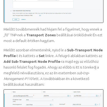
Mielőtt továbbmennék had hívjam fel a figyelmet, hogy ennek a
„fő” TNP-nek a
Transport Zones
beállításai öröklődnek! Én ezt
most a default értéken hagytam.
Mielőtt azonban elmentenénk, nyisd le a
Sub-Transport Node
Profile
-t és kattints a
Set
linkre. A felugró ablakban kattints az
Add Sub-Transport Node Profile
-ra majd egy az előzőhöz
hasonló felület fog fogadni. Ahogy az előbb is itt is törekedj a
megfelelő névválasztásra, ez az én esetemben
sub-tnp-
Management-P110
lett. A továbbiakban én a következő
beállításokat használtam: