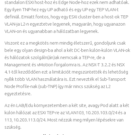
standalon ESXi host-hoz és Edge Node-hoz ezek nem adhatóak.
Egy ilyen TNP-hez egy UP adható és egy UP egy TEP VLAN-t
definiál. Emiatt fontos, hogy egy ESXi cluster-ben a host-ok TEP
VLAN-ja L2-n egyeztetve legyenek, magyarán, hogy ugyanazon
VLAN-on és ugyanabban a hálózatban legyenek.
Viszont ez a megkötés nem mindig életszerű, gondoljunk csak
bele egy olyan design-ba ahol a két DC-ben külön-külön VLAN-ok
és hálózatok szolgáln(án)ak nemcsak a TEP-re, de a
Management és vMotion forgalomra is. Az NSX-T 3.2.2 és NSX
4.1-től kezdődően ezt a limitációt megszüntették és lehetőség
nyílik több VLAN használatára is. Ezt nevezték el Sub-Tansport
Node Profile-nak (sub-TNP) így már nincs szükség az L2
egyeztetésre.
Az én LAB/Edu környezetemben a két site, avagy Pod alatt a két
külön hálózat az ESXi TEP-re az VLAN103, 10.203.103.0/24 és a
113, 10.203.113.0/24. Most nézzük meg milyen lépésekre van
szükség.