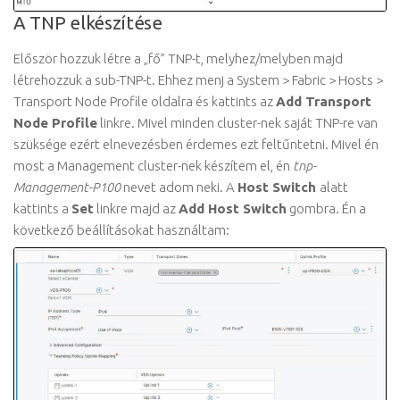
A TNP elkészítése
Először hozzuk létre a „fő” TNP-t, melyhez/melyben majd
létrehozzuk a sub-TNP-t. Ehhez menj a System > Fabric > Hosts >
Transport Node Profile oldalra és kattints az
Add Transport
Node Profile
linkre. Mivel minden cluster-nek saját TNP-re van
szüksége ezért elnevezésben érdemes ezt feltűntetni. Mivel én
most a Management cluster-nek készítem el, én
tnp-
Management-P100
nevet adom neki. A
Host Switch
alatt
kattints a
Set
linkre majd az
Add Host Switch
gombra. Én a
következő beállításokat használtam: